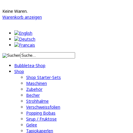
Keine Waren.
Warenkorb anzeigen
Bubbletea-Shop
Shop
Shop Starter-Sets
Maschinen
Zubehör
Becher
Strohhalme
Verschweissfolien
Popping Bobas
Sirup / Fruktose
Gelee
Tapiokaperlen