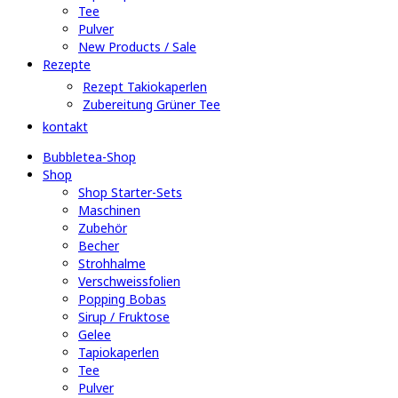
Tee
Pulver
New Products / Sale
Rezepte
Rezept Takiokaperlen
Zubereitung Grüner Tee
kontakt
Bubbletea-Shop
Shop
Shop Starter-Sets
Maschinen
Zubehör
Becher
Strohhalme
Verschweissfolien
Popping Bobas
Sirup / Fruktose
Gelee
Tapiokaperlen
Tee
Pulver