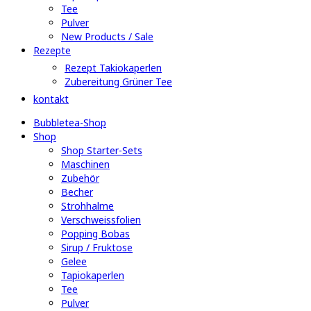
Tee
Pulver
New Products / Sale
Rezepte
Rezept Takiokaperlen
Zubereitung Grüner Tee
kontakt
Bubbletea-Shop
Shop
Shop Starter-Sets
Maschinen
Zubehör
Becher
Strohhalme
Verschweissfolien
Popping Bobas
Sirup / Fruktose
Gelee
Tapiokaperlen
Tee
Pulver