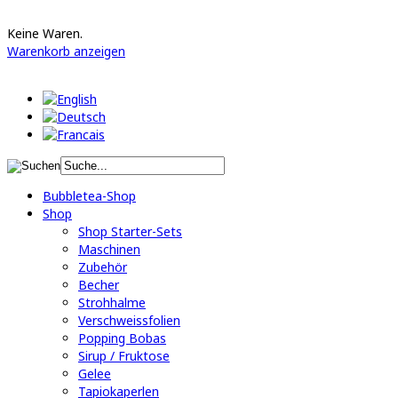
Keine Waren.
Warenkorb anzeigen
Bubbletea-Shop
Shop
Shop Starter-Sets
Maschinen
Zubehör
Becher
Strohhalme
Verschweissfolien
Popping Bobas
Sirup / Fruktose
Gelee
Tapiokaperlen