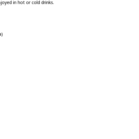
oyed in hot or cold drinks.
a)