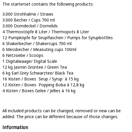
The starterset contains the following products:
3.000 Strohhalme / Straws
3.000 Becher / Cups 700 ml
3.000 Domdeckel / Domelids
4 Thermostöpfe 8 Liter / Thermopots 8 Liter
12 Pumpköpfe für Sirupflaschen / Pumps for Syrupbottles
6 Shakerbecher / Shakercups 700 ml
6 Messbecher / Measuting cups 100ml
6 Netzsiebe / Scoops
1 Digitalwaage/ Digital Scale
12 kg Jasmin Grüntee / Green Tea
6 kg Earl Grey Schwarztee/ Black Tea
16 Kisten / Boxes Sirup / Syrup à 15 kg
12 Kisten / Boxes Popping Boba à 12,8 kg
4 Kisten / Boxes Gelee / Jellies à 16 kg
All included products can be changed, removed or new can be
added. The price can be different because of those changes.
Information