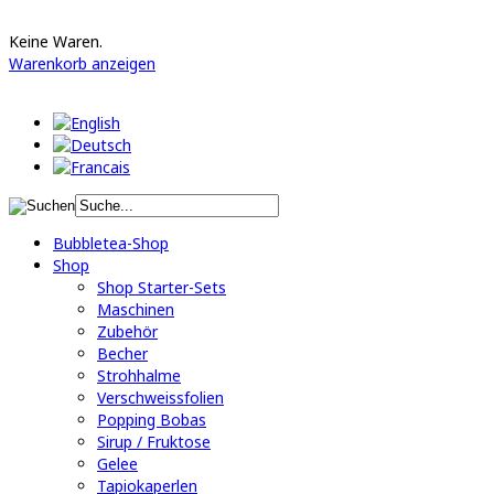
Keine Waren.
Warenkorb anzeigen
Bubbletea-Shop
Shop
Shop Starter-Sets
Maschinen
Zubehör
Becher
Strohhalme
Verschweissfolien
Popping Bobas
Sirup / Fruktose
Gelee
Tapiokaperlen