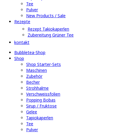
Tee
Pulver
New Products / Sale
Rezepte
Rezept Takiokaperlen
Zubereitung Grüner Tee
kontakt
Bubbletea-Shop
Shop
Shop Starter-Sets
Maschinen
Zubehör
Becher
Strohhalme
Verschweissfolien
Popping Bobas
Sirup / Fruktose
Gelee
Tapiokaperlen
Tee
Pulver