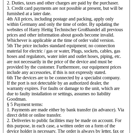
2. Duties, taxes and other charges are paid by the purchaser.
3. Credit card payments are not possible at present, but will be
furnished at a later date.
4th All prices, including postage and packing, apply only
within Germany and only the time of order. By updating the
websites of Harry Hettig Technischer Großhandel all previous
prices and other information about goods become invalid.
Whichever is applicable at the time of order valid version.
5th The price includes standard equipment; no connection
material for electric / gas or water, Plugs, sockets, cables, gas
hoses and regulators, water inlet and outlet hoses, piping, etc.
are not necessarily in the price of the device and must be
provided by the customer. Furthermore, our equipment prices
include any accessories, if this is not expressly stated.
6th The devices are to be connected by a specialist company.
If the port is not detectable by an authorized dealer, the
warranty expires. For faults or damage to the unit, which are
due to faulty installation or settings, assumes no liability
Goodman.
§ 5 Payment terms:
1. Payments are made either by bank transfer (in advance). Via
direct debit or online transfer.
2. Deliveries to public facilities may be made on account. For
this purpose, in each case, a written order on a form of the
device holder is necessary. The order is always by letter, fax or