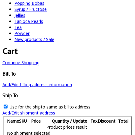
Popping Bobas
Syrup / Fructose
Jellies
Tapioca Pearls
Tea
Powder
New products / Sale
Cart
Continue Shopping
Bill To
Add/Edit billing address information
Ship To
Use for the shipto same as billto address
Add/Edit shipment address
Name
SKU
Price
Quantity / Update
Tax
Discount
Total
Product prices result
No shipment selected