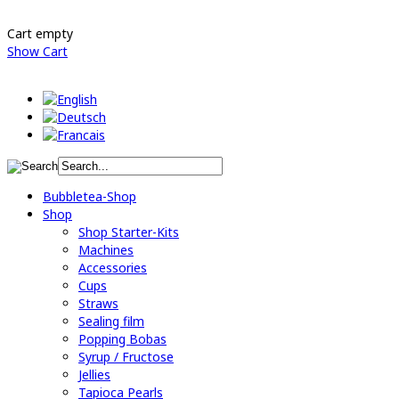
Cart empty
Show Cart
Bubbletea-Shop
Shop
Shop Starter-Kits
Machines
Accessories
Cups
Straws
Sealing film
Popping Bobas
Syrup / Fructose
Jellies
Tapioca Pearls