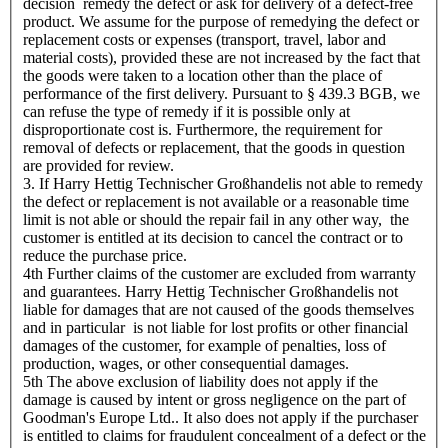
decision remedy the defect or ask for delivery of a defect-free
product. We assume for the purpose of remedying the defect or
replacement costs or expenses (transport, travel, labor and
material costs), provided these are not increased by the fact that
the goods were taken to a location other than the place of
performance of the first delivery. Pursuant to § 439.3 BGB, we
can refuse the type of remedy if it is possible only at
disproportionate cost is. Furthermore, the requirement for
removal of defects or replacement, that the goods in question
are provided for review.
3. If Harry Hettig Technischer Großhandelis not able to remedy
the defect or replacement is not available or a reasonable time
limit is not able or should the repair fail in any other way, the
customer is entitled at its decision to cancel the contract or to
reduce the purchase price.
4th Further claims of the customer are excluded from warranty
and guarantees. Harry Hettig Technischer Großhandelis not
liable for damages that are not caused of the goods themselves
and in particular is not liable for lost profits or other financial
damages of the customer, for example of penalties, loss of
production, wages, or other consequential damages.
5th The above exclusion of liability does not apply if the
damage is caused by intent or gross negligence on the part of
Goodman's Europe Ltd.. It also does not apply if the purchaser
is entitled to claims for fraudulent concealment of a defect or the