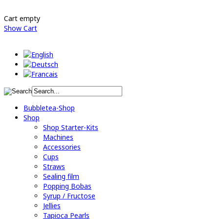
Cart empty
Show Cart
Bubbletea-Shop
Shop
Shop Starter-Kits
Machines
Accessories
Cups
Straws
Sealing film
Popping Bobas
Syrup / Fructose
Jellies
Tapioca Pearls